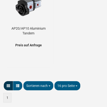
AP20/AP10 Aluminium
Tandem
Zahnradpumpen
Preis auf Anfrage
Sortieren nach
pro Seite
Sortieren nach
16 pro Seite
1