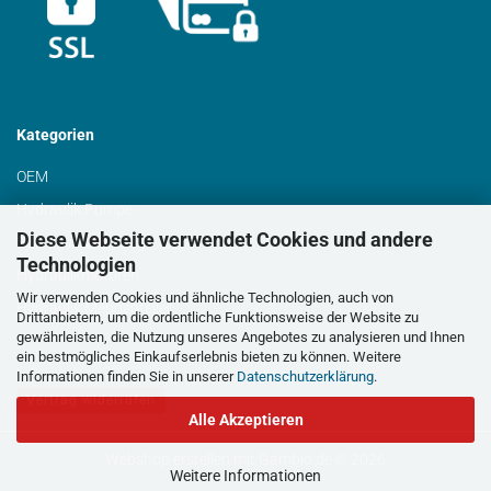
Kategorien
OEM
Hydraulik Pumpe
Diese Webseite verwendet Cookies und andere
Schrägverzahnung
Technologien
Hydraulikmotoren
Wir verwenden Cookies und ähnliche Technologien, auch von
Hydraulik Mengenteiler
Drittanbietern, um die ordentliche Funktionsweise der Website zu
gewährleisten, die Nutzung unseres Angebotes zu analysieren und Ihnen
ein bestmögliches Einkaufserlebnis bieten zu können. Weitere
Informationen finden Sie in unserer
Datenschutzerklärung
.
Vertrag widerrufen
Alle Akzeptieren
Webshop erstellen
mit Gambio.de © 2026
Weitere Informationen