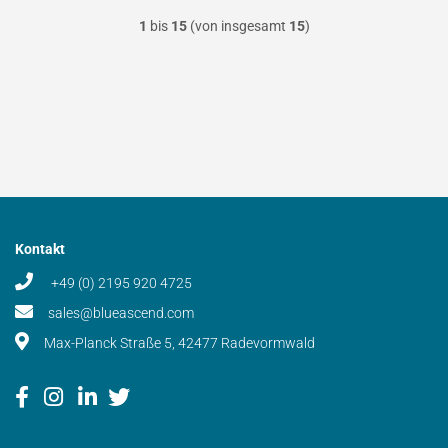
1
bis
15
(von insgesamt
15
)
Kontakt
+49 (0) 2195 920 4725
sales@blueascend.com
Max-Planck Straße 5, 42477 Radevormwald