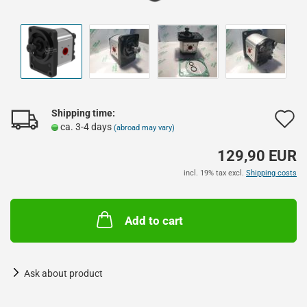
Shipping time:
A
ca. 3-4 days
(abroad may vary)
t
129,90 EUR
w
incl. 19% tax excl.
Shipping costs
l
Add to cart
Ask about product