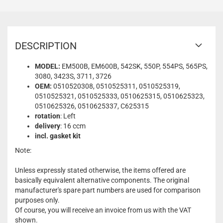
DESCRIPTION
MODEL:
EM500B, EM600B, 542SK, 550P, 554PS, 565PS,
3080, 3423S, 3711, 3726
OEM:
0510520308, 0510525311, 0510525319,
0510525321, 0510525333, 0510625315, 0510625323,
0510625326, 0510625337, C625315
rotation
: Left
delivery
: 16 ccm
incl. gasket kit
Note:
Unless expressly stated otherwise, the items offered are
basically equivalent alternative components. The original
manufacturer's spare part numbers are used for comparison
purposes only.
Of course, you will receive an invoice from us with the VAT
shown.