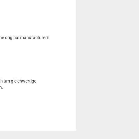
he original manufacturer's
ch um gleichwertige
n.