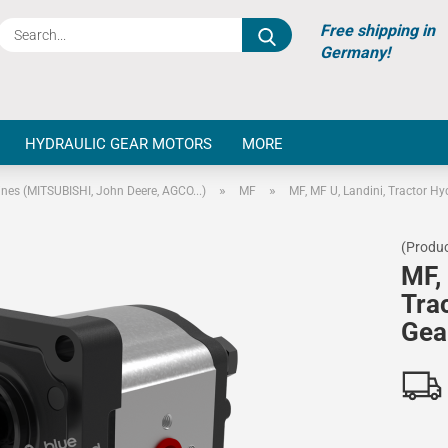
Search...
Free shipping in
Germany!
HYDRAULIC GEAR MOTORS
MORE
»
»
ines (MITSUBISHI, John Deere, AGCO...)
MF
MF, MF U, Landini, Tractor H
(Produc
MF, 
Tra
Gea