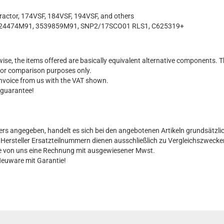
ractor, 174VSF, 184VSF, 194VSF, and others
24474M91, 3539859M91, SNP2/17SCO01 RLS1, C625319+
ise, the items offered are basically equivalent alternative components. T
for comparison purposes only.
 invoice from us with the VAT shown.
 guarantee!
ers angegeben, handelt es sich bei den angebotenen Artikeln grundsätzli
al Hersteller Ersatzteilnummern dienen ausschließlich zu Vergleichszwecke
Sie von uns eine Rechnung mit ausgewiesener Mwst.
Neuware mit Garantie!