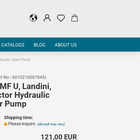
CATALOGS
BLOG
ABOUT US
ydraulic Gear Pump
t No.:
6010210007845
)
MF U, Landini,
ctor Hydraulic
r Pump
Shipping time:
Please inquire.
(abroad may vary)
121,00 EUR