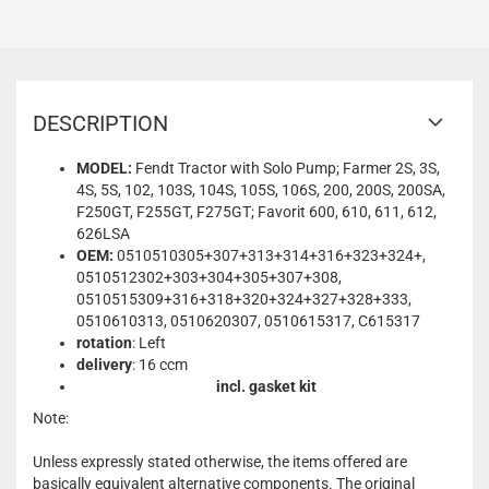
DESCRIPTION
MODEL:
Fendt Tractor with Solo Pump; Farmer 2S, 3S,
4S, 5S, 102, 103S, 104S, 105S, 106S, 200, 200S, 200SA,
F250GT, F255GT, F275GT; Favorit 600, 610, 611, 612,
626LSA
OEM:
0510510305+307+313+314+316+323+324+,
0510512302+303+304+305+307+308,
0510515309+316+318+320+324+327+328+333,
0510610313, 0510620307, 0510615317, C615317
rotation
: Left
delivery
: 16 ccm
incl. gasket kit
Note:
Unless expressly stated otherwise, the items offered are
basically equivalent alternative components. The original