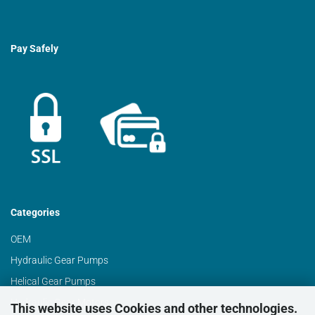
Pay Safely
Categories
OEM
Hydraulic Gear Pumps
Helical Gear Pumps
Hydraulic Gear Motors
This website uses Cookies and other technologies.