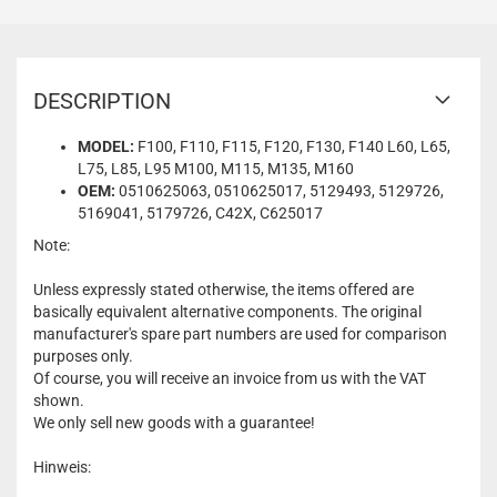
DESCRIPTION
MODEL:
F100, F110, F115, F120, F130, F140 L60, L65,
L75, L85, L95 M100, M115, M135, M160
OEM:
0510625063, 0510625017, 5129493, 5129726,
5169041, 5179726, C42X, C625017
Note:
Unless expressly stated otherwise, the items offered are
basically equivalent alternative components. The original
manufacturer's spare part numbers are used for comparison
purposes only.
Of course, you will receive an invoice from us with the VAT
shown.
We only sell new goods with a guarantee!
Hinweis: