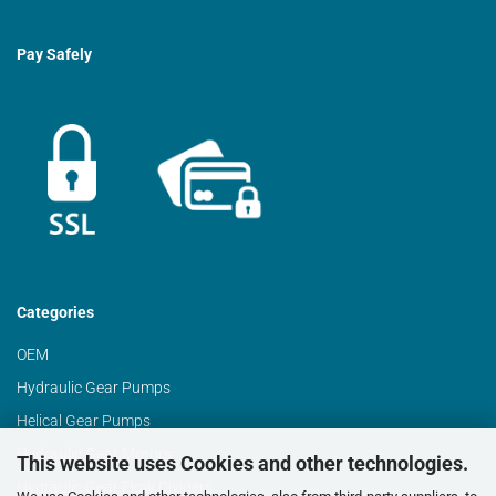
Pay Safely
Categories
OEM
Hydraulic Gear Pumps
Helical Gear Pumps
Hydraulic Gear Motors
This website uses Cookies and other technologies.
Hydraulic Gear Flow Dividers