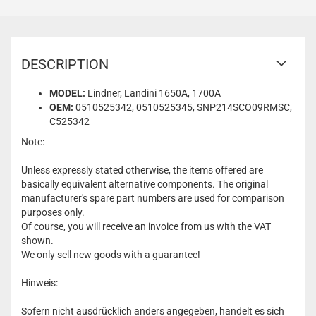
DESCRIPTION
MODEL:
Lindner, Landini 1650A, 1700A
OEM:
0510525342, 0510525345, SNP214SCO09RMSC,
C525342
Note:
Unless expressly stated otherwise, the items offered are
basically equivalent alternative components. The original
manufacturer's spare part numbers are used for comparison
purposes only.
Of course, you will receive an invoice from us with the VAT
shown.
We only sell new goods with a guarantee!
Hinweis:
Sofern nicht ausdrücklich anders angegeben, handelt es sich