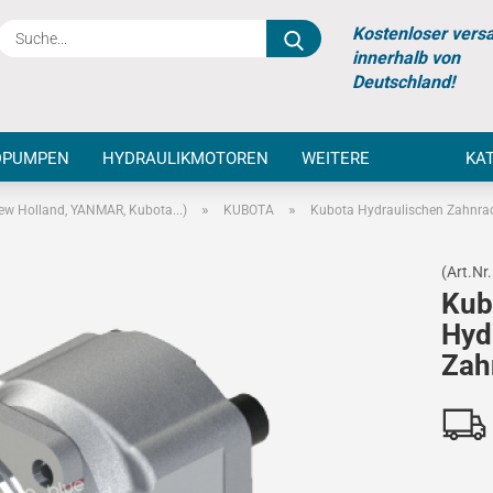
Suche...
Kostenloser vers
innerhalb von
Deutschland!
DPUMPEN
HYDRAULIKMOTOREN
WEITERE
KA
»
»
ew Holland, YANMAR, Kubota...)
KUBOTA
Kubota Hydraulischen Zahnr
(Art.Nr.
Kub
Hyd
Zah