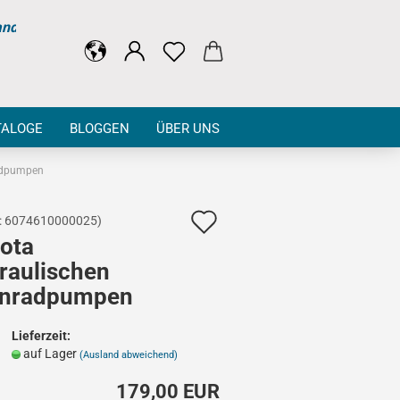
and
TALOGE
BLOGGEN
ÜBER UNS
adpumpen
Auf
:
6074610000025
)
ota
den
raulischen
Merkzettel
nradpumpen
Lieferzeit:
auf Lager
(Ausland abweichend)
179,00 EUR