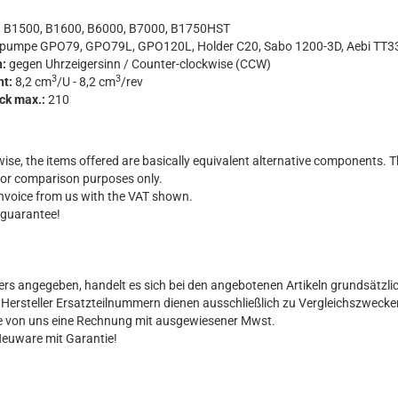
 B1500, B1600, B6000, B7000, B1750HST
kpumpe GPO79, GPO79L, GPO120L, Holder C20, Sabo 1200-3D, Aebi TT3
n:
gegen Uhrzeigersinn / Counter-clockwise (CCW)
3
3
nt:
8,2 cm
/U - 8,2 cm
/rev
uck max.:
210
ise, the items offered are basically equivalent alternative components. T
for comparison purposes only.
 invoice from us with the VAT shown.
 guarantee!
ers angegeben, handelt es sich bei den angebotenen Artikeln grundsätzli
al Hersteller Ersatzteilnummern dienen ausschließlich zu Vergleichszwecke
Sie von uns eine Rechnung mit ausgewiesener Mwst.
Neuware mit Garantie!