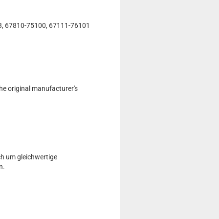
3, 67810-75100, 67111-76101
he original manufacturer's
ch um gleichwertige
n.