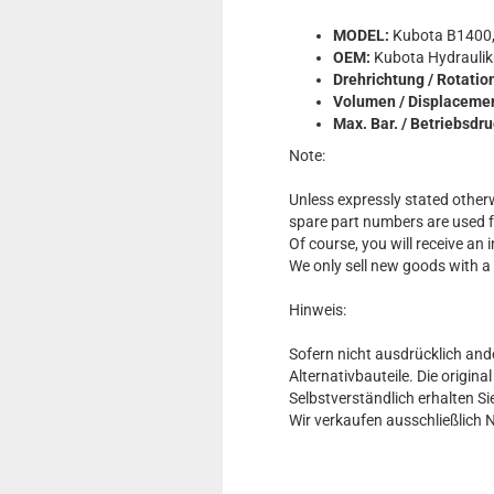
MODEL:
Kubota B1400,
OEM:
Kubota Hydrauli
Drehrichtung / Rotatio
Volumen / Displaceme
Max. Bar. / Betriebsdr
Note:
Unless expressly stated otherw
spare part numbers are used 
Of course, you will receive an
We only sell new goods with a
Hinweis:
Sofern nicht ausdrücklich and
Alternativbauteile. Die origin
Selbstverständlich erhalten 
Wir verkaufen ausschließlich 