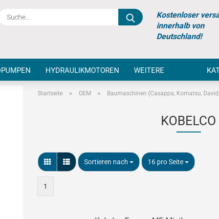
Suche...
Kostenloser vers
innerhalb von
Deutschland!
DPUMPEN
HYDRAULIKMOTOREN
WEITERE
KA
»
»
Startseite
OEM
Baumaschinen (Casappa, Komatsu, David 
KOBELCO
Sortieren nach
pro Seite
Sortieren nach
16 pro Seite
1