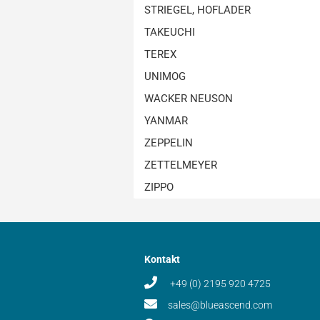
STRIEGEL, HOFLADER
TAKEUCHI
TEREX
UNIMOG
WACKER NEUSON
YANMAR
ZEPPELIN
ZETTELMEYER
ZIPPO
Kontakt
+49 (0) 2195 920 4725
sales@blueascend.com