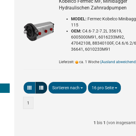
Kobelco Fermec MF, Minibagger
Hydraulischen Zahnradpumpen
MODEL:
Fermec Kobelco Minibagg
115
OEM:
C4.6-7.2-7.2L 35619,
6005000M91, 6016233M92,
47042108, 88340100F, C4.6/6.2/
36641, 6010233M91
Lieferzeit:
ca. 1 Woche
(Ausland abweichend
Sortieren nach
pro Seite
Sortieren nach
16 pro Seite
1
1
bis
1
(von insgesam