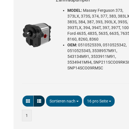
MODEL:
Massey Ferguson 373,
373LX, 373S, 374, 377, 383, 383LX
383S, 384, 387, 393, 393LX, 393S,
393TLX, 394, 394T, 397, 397T, 100
Ford 4635, 4835, 5635, 6635, 7635
8160, 8260, 8360
OEM:
0510525339, 0510525342,
0510525345, 3538957M91,
543134M91, 3533911M91,
3534941M94, SNP211SCO09RKS
SNP14SCO09RMSC
Sortieren nach
pro Seite
Sortieren nach
16 pro Seite
1