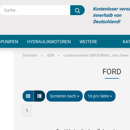
Suche...
Kostenloser vers
innerhalb von
Deutschland!
DPUMPEN
HYDRAULIKMOTOREN
WEITERE
KA
»
»
Startseite
OEM
Landmaschinen (MITSUBISHI, John Deere, 
FORD
Sortieren nach
pro Seite
Sortieren nach
16 pro Seite
1