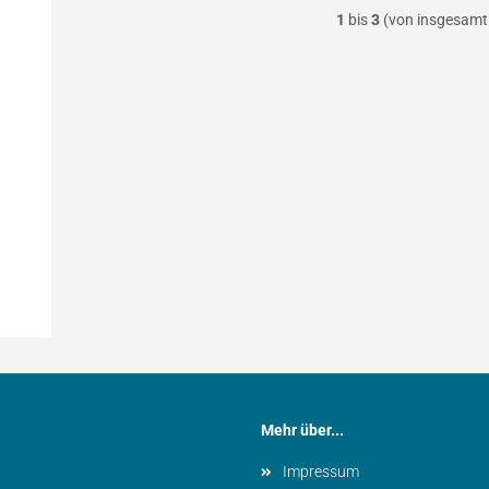
1
bis
3
(von insgesam
Mehr über...
Impressum