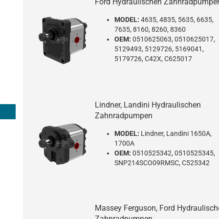
Ford Hydraulischen Zahnradpumpe
MODEL:
4635, 4835, 5635, 6635,
7635, 8160, 8260, 8360
OEM:
0510625063, 0510625017,
5129493, 5129726, 5169041,
5179726, C42X, C625017
Lindner, Landini Hydraulischen
Zahnradpumpen
MODEL:
Lindner, Landini 1650A,
1700A
OEM:
0510525342, 0510525345,
SNP214SCO09RMSC, C525342
Massey Ferguson, Ford Hydraulisch
Zahnradpumpen