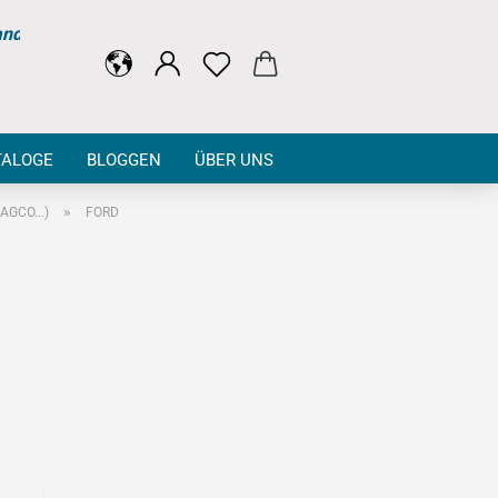
and
TALOGE
BLOGGEN
ÜBER UNS
»
AGCO...)
FORD