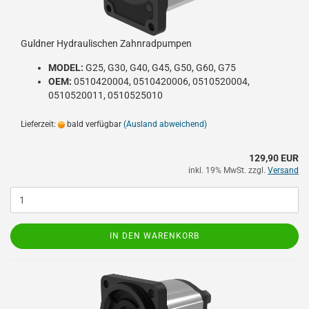
Guldner Hydraulischen Zahnradpumpen
MODEL:
G25, G30, G40, G45, G50, G60, G75
OEM:
0510420004, 0510420006, 0510520004,
0510520011, 0510525010
Lieferzeit:
bald verfügbar
(Ausland abweichend)
129,90 EUR
inkl. 19% MwSt. zzgl.
Versand
IN DEN WARENKORB