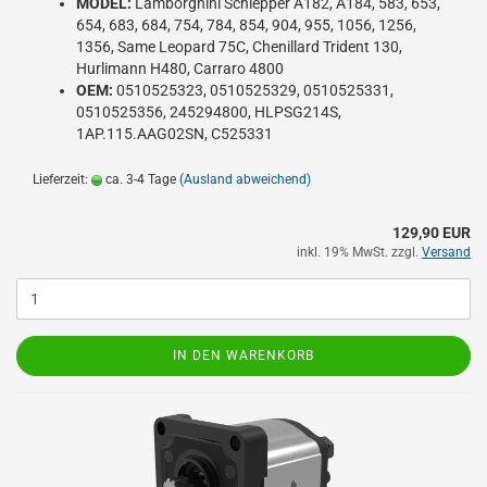
MODEL:
Lamborghini Schlepper A182, A184, 583, 653,
654, 683, 684, 754, 784, 854, 904, 955, 1056, 1256,
1356, Same Leopard 75C, Chenillard Trident 130,
Hurlimann H480, Carraro 4800
OEM:
0510525323, 0510525329, 0510525331,
0510525356, 245294800, HLPSG214S,
1AP.115.AAG02SN, C525331
Lieferzeit:
ca. 3-4 Tage
(Ausland abweichend)
129,90 EUR
inkl. 19% MwSt. zzgl.
Versand
IN DEN WARENKORB