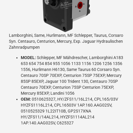
Lamborghini, Same, Hurlimann, MF Schlepper, Taurus, Corsaro
Syn. Centauro, Centurion, Mercury, Exp. Jaguar Hydraulischen
Zahnradpumpen
MODEL:
Schlepper, MF Mähdrescher, Lamborghini A183
653 654 754 854 955 1056 1133 1156 1206 1256 1356
1556, Hurlimann H6130, Same Taurus 60 Corsaro Syn.
Centauro 70SP 70EXP, Centurion 75SP 75EXP, Mercury
85SP 85EXP, Jaguar 100 Trident 130, Centauro 70SP
Centauro 70EXP, Centurion 75SP Centurion 75EXP,
Mercury 85EXP, Landini 1056
OEM:
0510625327, HY/ZFS11/16L214, CPL165/03V
HYZFS1116L214, CPL16503V 1AP.160.AAG02SV,
0510525329 1L22IT10B, GP2S17XNA
HY/ZFS11/14AL214, HYZFS1114AL214
1AP.140.AAG02SV, C625327