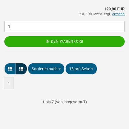
129,90 EUR
inkl. 19% MwSt. zzgl.
Versand
IN DEN WARENKORB
Sortieren nach
pro Seite
Sortieren nach
16 pro Seite
1
1
bis
7
(von insgesamt
7
)