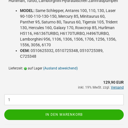
Hurliman, Turbo, Lamborghini Hydraulischen Zahnradpumpen
MODEL:
Same Schlepper, Antares 100, 110, 130, Laser
90-100-110-130-150, Mercury 85, Minitaurus 60,
Panther 95, Saturno 80, Taurus 60, Tigersix 105, Trident
130, Hercules 160, Galaxy 170, Rowcrop 85, Hurliman
H5116, H6136TURBO, H6170TURBO, H496TURBO,
Lamborghini 956, 1106, 1306, 1506, 1706, 1256, 1356,
1556, 3056, 6170
OEM:
0510625332, 0510725348, 0510725389,
C725348
Lieferzeit:
auf Lager
(Ausland abweichend)
129,90 EUR
inkl. 19% MwSt. zzgl.
Versand
IN DEN WARENKORB