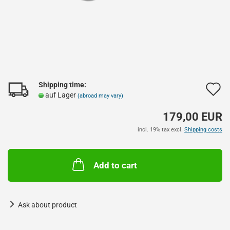
Shipping time:
A
auf Lager
(abroad may vary)
t
179,00 EUR
w
incl. 19% tax excl.
Shipping costs
l
Add to cart
Ask about product