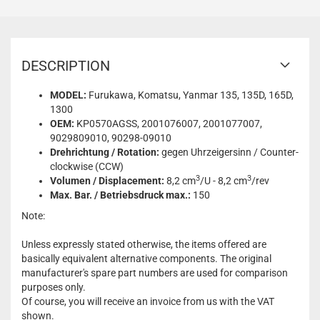
DESCRIPTION
MODEL:
Furukawa, Komatsu, Yanmar 135, 135D, 165D,
1300
OEM:
KP0570AGSS, 2001076007, 2001077007,
9029809010, 90298-09010
Drehrichtung / Rotation:
gegen Uhrzeigersinn / Counter-
clockwise (CCW)
3
3
Volumen / Displacement:
8,2 cm
/U - 8,2 cm
/rev
Max. Bar. / Betriebsdruck max.:
150
Note:
Unless expressly stated otherwise, the items offered are
basically equivalent alternative components. The original
manufacturer's spare part numbers are used for comparison
purposes only.
Of course, you will receive an invoice from us with the VAT
shown.