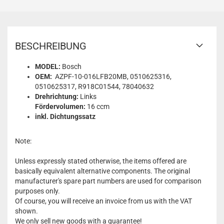
BESCHREIBUNG
MODEL:
Bosch
OEM:
AZPF-10-016LFB20MB, 0510625316,
0510625317, R918C01544, 78040632
Drehrichtung:
Links
Fördervolumen:
16 ccm
inkl. Dichtungssatz
Note:
Unless expressly stated otherwise, the items offered are
basically equivalent alternative components. The original
manufacturer's spare part numbers are used for comparison
purposes only.
Of course, you will receive an invoice from us with the VAT
shown.
We only sell new goods with a guarantee!