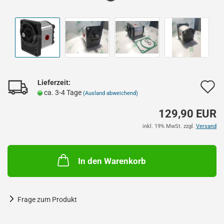
Lieferzeit:
A
ca. 3-4 Tage
(Ausland abweichend)
d
129,90 EUR
M
inkl. 19% MwSt. zzgl.
Versand
In den Warenkorb
Frage zum Produkt