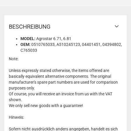
BESCHREIBUNG
MODEL:
Agrostar 6.71, 6.81
OEM:
0510765033, A510245123, 04401451, 04394802,
C765033
Note:
Unless expressly stated otherwise, the items offered are
basically equivalent alternative components. The original
manufacturer's spare part numbers are used for comparison
purposes only.
Of course, you will receive an invoice from us with the VAT
shown.
We only sell new goods with a guarantee!
Hinweis:
Sofern nicht ausdrücklich anders angegeben, handelt es sich