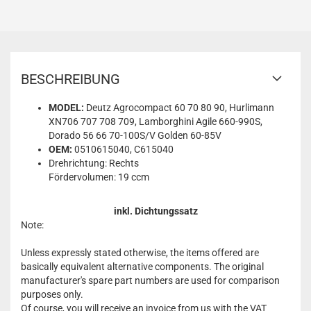
BESCHREIBUNG
MODEL:
Deutz Agrocompact 60 70 80 90, Hurlimann
XN706 707 708 709, Lamborghini Agile 660-990S,
Dorado 56 66 70-100S/V Golden 60-85V
OEM:
0510615040, C615040
Drehrichtung: Rechts
Fördervolumen: 19 ccm
inkl. Dichtungssatz
Note:
Unless expressly stated otherwise, the items offered are
basically equivalent alternative components. The original
manufacturer's spare part numbers are used for comparison
purposes only.
Of course, you will receive an invoice from us with the VAT