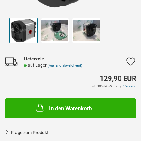
Lieferzeit:
A
auf Lager
(Ausland abweichend)
d
129,90 EUR
M
inkl. 19% MwSt. zzgl.
Versand
In den Warenkorb
Frage zum Produkt