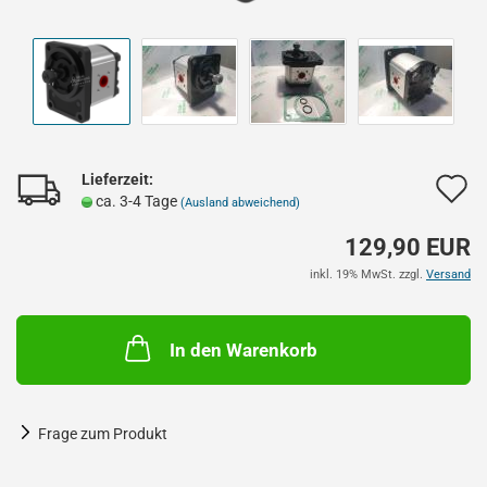
Lieferzeit:
A
ca. 3-4 Tage
(Ausland abweichend)
d
129,90 EUR
M
inkl. 19% MwSt. zzgl.
Versand
In den Warenkorb
Frage zum Produkt