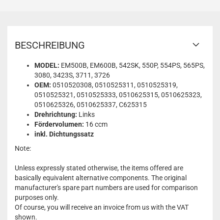
BESCHREIBUNG
MODEL:
EM500B, EM600B, 542SK, 550P, 554PS, 565PS,
3080, 3423S, 3711, 3726
OEM:
0510520308, 0510525311, 0510525319,
0510525321, 0510525333, 0510625315, 0510625323,
0510625326, 0510625337, C625315
Drehrichtung:
Links
Fördervolumen:
16 ccm
inkl. Dichtungssatz
Note:
Unless expressly stated otherwise, the items offered are
basically equivalent alternative components. The original
manufacturer's spare part numbers are used for comparison
purposes only.
Of course, you will receive an invoice from us with the VAT
shown.