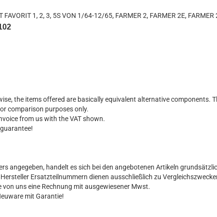
 FAVORIT 1, 2, 3, 5S VON 1/64-12/65, FARMER 2, FARMER 2E, FARMER
102
ise, the items offered are basically equivalent alternative components. T
for comparison purposes only.
 invoice from us with the VAT shown.
 guarantee!
ers angegeben, handelt es sich bei den angebotenen Artikeln grundsätzli
al Hersteller Ersatzteilnummern dienen ausschließlich zu Vergleichszwecke
Sie von uns eine Rechnung mit ausgewiesener Mwst.
Neuware mit Garantie!