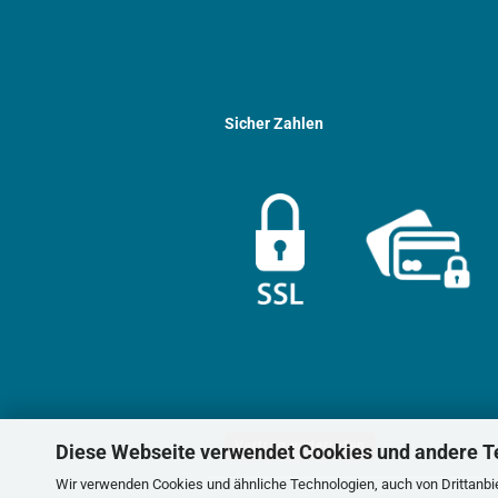
Sicher Zahlen
Vertrag widerrufen
Diese Webseite verwendet Cookies und andere T
Wir verwenden Cookies und ähnliche Technologien, auch von Drittanbie