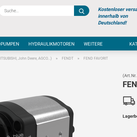
Suche...
Kostenloser vers
innerhalb von
Deutschland!
DPUMPEN
HYDRAULIKMOTOREN
WEITERE
KA
»
»
TSUBISHI, John Deere, AGCO...)
FENDT
FEND FAVORIT
(Art.Nr.
FEN
Lagerb