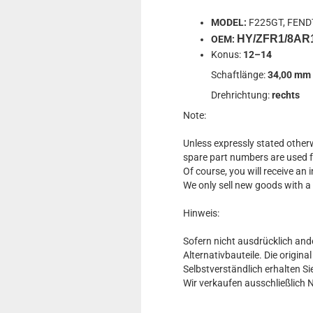
MODEL:
F225GT, FENDT
HY/ZFR1/8AR
OEM:
Konus:
12–14
Schaftlänge:
34,00 mm
Drehrichtung:
rechts
Note:
Unless expressly stated otherw
spare part numbers are used 
Of course, you will receive an
We only sell new goods with a
Hinweis:
Sofern nicht ausdrücklich and
Alternativbauteile. Die origin
Selbstverständlich erhalten 
Wir verkaufen ausschließlich 