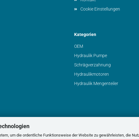
Cookie Einstellungen
Kategorien
OEM
Hydraulik Pumpe
Schrägverzahnung
Hydraulikmotoren
Hydraulik Mengenteiler
echnologien
tern, um die ordentliche Funktionsweise der Website zu gewährleisten, die Nu