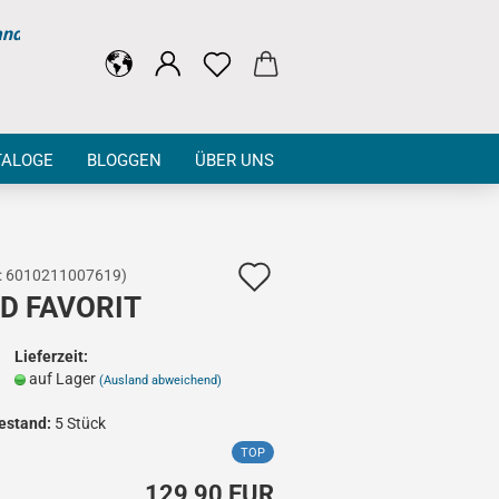
and
TALOGE
BLOGGEN
ÜBER UNS
Auf
:
6010211007619
)
D FAVORIT
den
Merkzettel
Lieferzeit:
auf Lager
(Ausland abweichend)
estand:
5
Stück
TOP
129,90 EUR