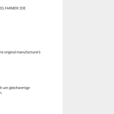
 2D, FARMER 2DE
he original manufacturer's
ch um gleichwertige
n.