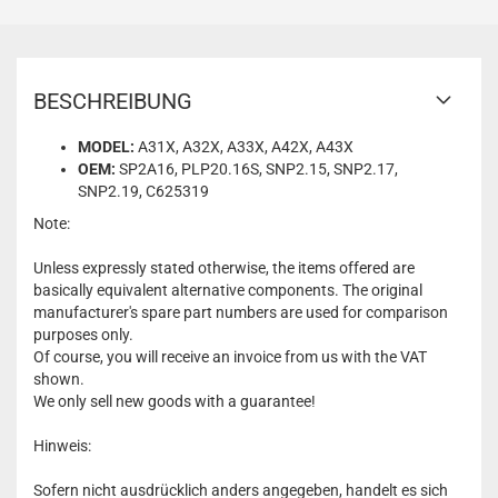
BESCHREIBUNG
MODEL:
A31X, A32X, A33X, A42X, A43X
OEM:
SP2A16, PLP20.16S, SNP2.15, SNP2.17,
SNP2.19, C625319
Note:
Unless expressly stated otherwise, the items offered are
basically equivalent alternative components. The original
manufacturer's spare part numbers are used for comparison
purposes only.
Of course, you will receive an invoice from us with the VAT
shown.
We only sell new goods with a guarantee!
Hinweis:
Sofern nicht ausdrücklich anders angegeben, handelt es sich