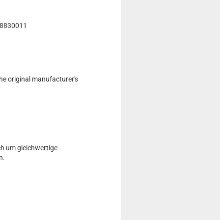
 8830011
he original manufacturer's
ch um gleichwertige
n.