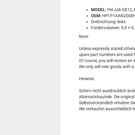
MODEL:
Pel Job EB12, 
OEM:
HPI P1AAN2008H
Drehrichtung: links
Fördervolumen: 9,5 + 9,
Note:
Unless expressly stated otherw
spare part numbers are used 
Of course, you will receive an
We only sell new goods with a
Hinweis:
Sofern nicht ausdrücklich and
Alternativbauteile. Die origin
Selbstverständlich erhalten 
Wir verkaufen ausschließlich 