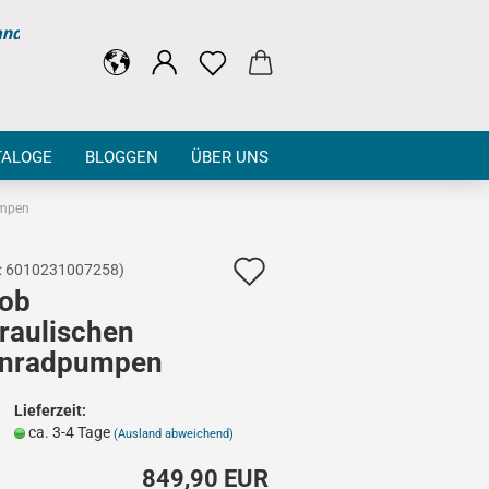
and
TALOGE
BLOGGEN
ÜBER UNS
umpen
Auf
:
6010231007258
)
job
den
raulischen
Merkzettel
nradpumpen
Lieferzeit:
ca. 3-4 Tage
(Ausland abweichend)
849,90 EUR