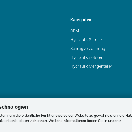
Kategorien
OEM
Hydraulik Pumpe
Schrägverzahnung
Hydraulikmotoren
Hydraulik Mengenteiler
echnologien
tern, um die ordentliche Funktionsweise der Website zu gewährleisten, die Nu
serlebnis bieten zu können. Weitere Informationen finden Sie in unserer
Webshop erstellen
mit Gambio.de © 2026