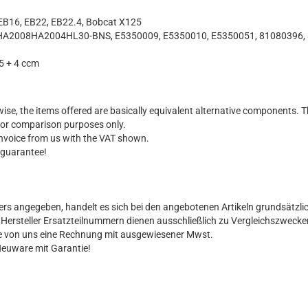
EB16, EB22, EB22.4, Bobcat X125
A2008HA2004HL30-BNS, E5350009, E5350010, E5350051, 81080396,
5 + 4 ccm
ise, the items offered are basically equivalent alternative components. T
for comparison purposes only.
 invoice from us with the VAT shown.
 guarantee!
ers angegeben, handelt es sich bei den angebotenen Artikeln grundsätzli
al Hersteller Ersatzteilnummern dienen ausschließlich zu Vergleichszwecke
Sie von uns eine Rechnung mit ausgewiesener Mwst.
Neuware mit Garantie!