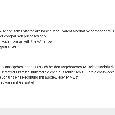
ise, the items offered are basically equivalent alternative components. T
for comparison purposes only.
 invoice from us with the VAT shown.
 guarantee!
ers angegeben, handelt es sich bei den angebotenen Artikeln grundsätzli
al Hersteller Ersatzteilnummern dienen ausschließlich zu Vergleichszwecke
Sie von uns eine Rechnung mit ausgewiesener Mwst.
Neuware mit Garantie!