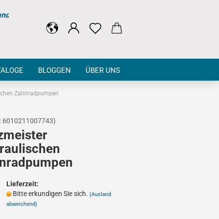
and
TALOGE
BLOGGEN
ÜBER UNS
ischen Zahnradpumpen
:
6010211007743
)
zmeister
raulischen
nradpumpen
Lieferzeit:
Bitte erkundigen Sie sich.
(Ausland
abweichend)