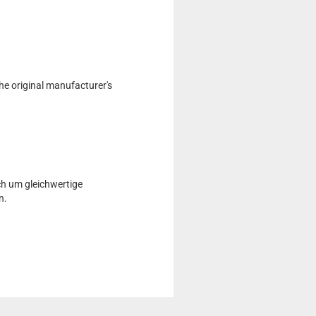
he original manufacturer's
ch um gleichwertige
n.