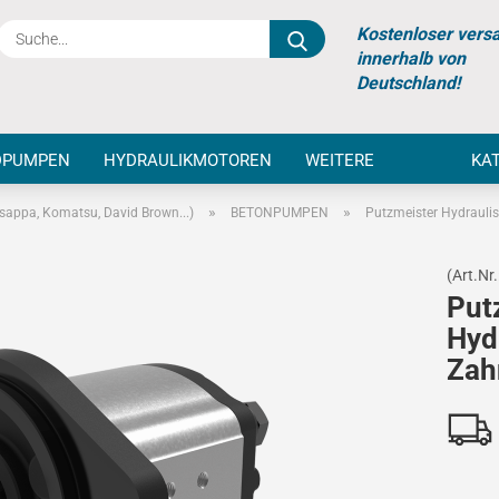
Suche...
Kostenloser vers
innerhalb von
Deutschland!
DPUMPEN
HYDRAULIKMOTOREN
WEITERE
KA
»
»
appa, Komatsu, David Brown...)
BETONPUMPEN
Putzmeister Hydraul
(Art.Nr.
Put
Hyd
Zah