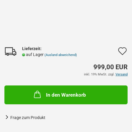
Lieferzeit:
A
auf Lager
(Ausland abweichend)
d
999,00 EUR
M
inkl. 19% MwSt. zzgl.
Versand
In den Warenkorb
Frage zum Produkt