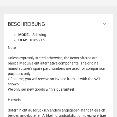
BESCHREIBUNG
MODEL:
Schwing
OEM:
10189715
Note:
Unless expressly stated otherwise, the items offered are
basically equivalent alternative components. The original
manufacturer's spare part numbers are used for comparison
purposes only.
Of course, you will receive an invoice from us with the VAT
shown.
We only sell new goods with a guarantee!
Hinweis:
Sofern nicht ausdrücklich anders angegeben, handelt es sich
bei den angebotenen Artikeln grundsätzlich um gleichwertige